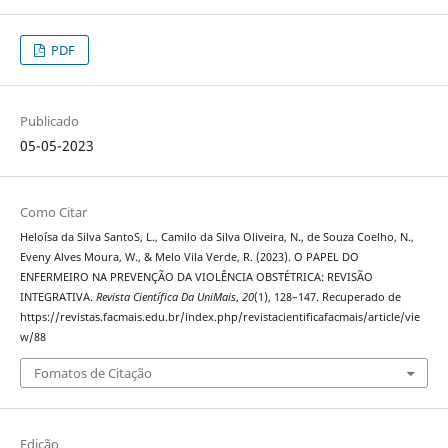
PDF
Publicado
05-05-2023
Como Citar
Heloísa da Silva SantoS, L., Camilo da Silva Oliveira, N., de Souza Coelho, N.,
Eveny Alves Moura, W., & Melo Vila Verde, R. (2023). O PAPEL DO
ENFERMEIRO NA PREVENÇÃO DA VIOLÊNCIA OBSTÉTRICA: REVISÃO
INTEGRATIVA.
Revista Científica Da UniMais
,
20
(1), 128–147. Recuperado de
https://revistas.facmais.edu.br/index.php/revistacientificafacmais/article/vie
w/88
Fomatos de Citação
Edição